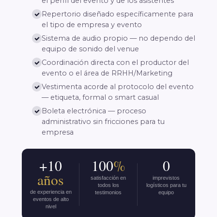
el perfil del evento y de los asistentes
Repertorio diseñado específicamente para
el tipo de empresa y evento
Sistema de audio propio — no dependo del
equipo de sonido del venue
Coordinación directa con el productor del
evento o el área de RRHH/Marketing
Vestimenta acorde al protocolo del evento
— etiqueta, formal o smart casual
Boleta electrónica — proceso
administrativo sin fricciones para tu
empresa
+10
100
%
0
años
satisfacción en
imprevistos
todos los
logísticos para tu
de experiencia en
testimonios
equipo
eventos de alto
nivel