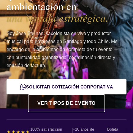
ambientación en
una ventaja estratégica.
Soy José Salinas, saxofonista en vivo y productor
musical para empresas en Santiago y todo Chile. Me
encargo de la ambientación completa de tu evento —
con puntualidad garantizada, coordinación directa y
emisión de factura.
SOLICITAR COTIZACIÓN CORPORATIVA
VER TIPOS DE EVENTO
100% satisfacción
+10 años de
Boleta
★★★★★