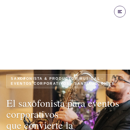
SAXOFONISTA & PRODUCTOR MUSICAL ·
EVENTOS CORPORATIVOS · SANTIAGO, CHILE
El saxofonista para eventos
corporativos
que convierte la